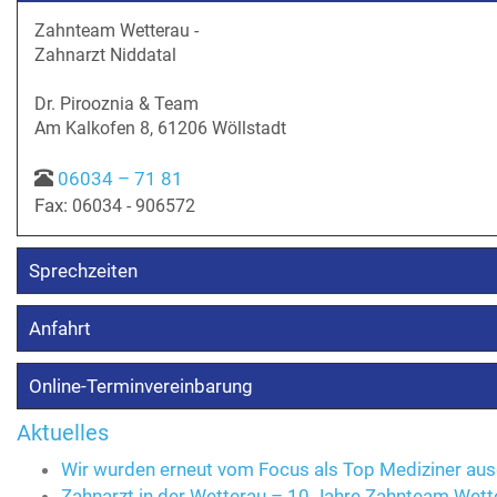
Zahnteam Wetterau -
Zahnarzt Niddatal
Dr. Pirooznia & Team
Am Kalkofen 8, 61206 Wöllstadt
06034 – 71 81
Fax:
06034 - 906572
Sprechzeiten
Anfahrt
Online-Terminvereinbarung
Aktuelles
Wir wurden erneut vom Focus als Top Mediziner au
Zahnarzt in der Wetterau – 10 Jahre Zahnteam Wette