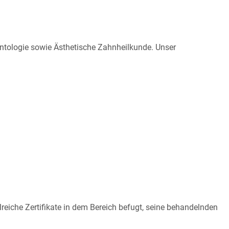
sbildung zahnmedizinische Fachangestellte (ZFA) (m/w/d)
Termine unter
06034 – 71 81
antologie sowie Ästhetische Zahnheilkunde. Unser
lreiche Zertifikate in dem Bereich befugt, seine behandelnden