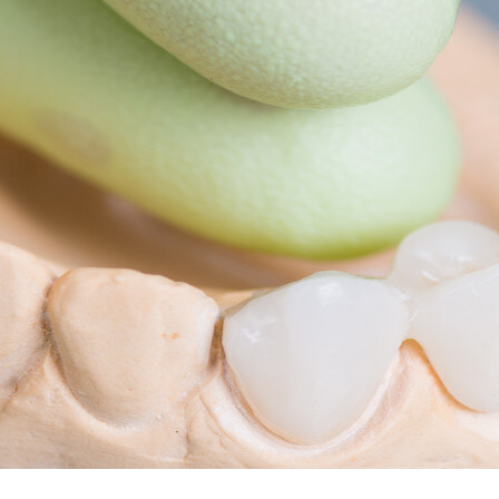
Parodontitis
Metallfreier Zahnersatz
Kinderzahnheilkunde
Angstpatienten (auch Lachgas)
Prophylaxe
Wurzelbehandlung mit Laser
CMD
Zahnsanierung
Ästhetische Zahnheilkunde
Bleaching (Zahnaufhellung)
Veneers & Lumineers®
Schleimhauttransplantation
Kontakt
Downloads
Anfahrt
Jobs
ZFA für die Stuhlassistenz, evtl. Prophylaxe (m/w/d)
ZFA für Abrechnung, evtl. Rezeption (m/w/d)