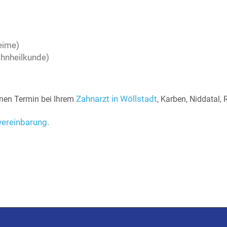
eime)
hnheilkunde)
Zahnarzt in Wöllstadt
inen Termin bei Ihrem
, Karben, Niddatal
vereinbarung
.