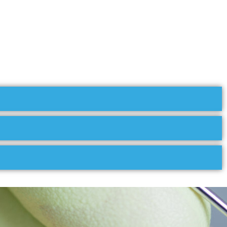
Zahnteam Wetterau
Am Kalkofen 8 61206 Wöllstadt
Startseite
Praxis
Team
Dr. Pirooznia
Impressionen
Ausstattung
FAQ
Leistungen
Übersicht
Zahnimplantate
Knochenaufbau
Unsichtbare Kieferorthopädie