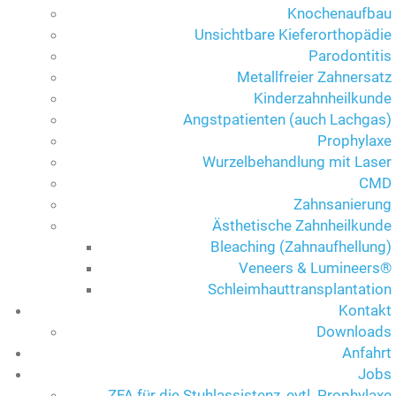
Knochenaufbau
Unsichtbare Kieferorthopädie
Parodontitis
Metallfreier Zahnersatz
Kinderzahnheilkunde
Angstpatienten (auch Lachgas)
Prophylaxe
Wurzelbehandlung mit Laser
CMD
Zahnsanierung
Ästhetische Zahnheilkunde
Bleaching (Zahnaufhellung)
Veneers & Lumineers®
Schleimhauttransplantation
Kontakt
Downloads
Anfahrt
Jobs
ZFA für die Stuhlassistenz, evtl. Prophylaxe