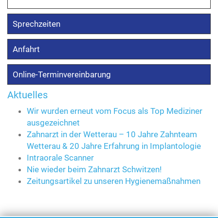
Sprechzeiten
Anfahrt
Online-Terminvereinbarung
Aktuelles
Wir wurden erneut vom Focus als Top Mediziner
ausgezeichnet
Zahnarzt in der Wetterau – 10 Jahre Zahnteam
Wetterau & 20 Jahre Erfahrung in Implantologie
Intraorale Scanner
Nie wieder beim Zahnarzt Schwitzen!
Zeitungsartikel zu unseren Hygienemaßnahmen