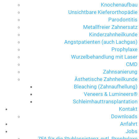
Knochenaufbau
Unsichtbare Kieferorthopädie
Parodontitis
Metallfreier Zahnersatz
Kinderzahnheilkunde
Angstpatienten (auch Lachgas)
Prophylaxe
Wurzelbehandlung mit Laser
CMD
Zahnsanierung
Ästhetische Zahnheilkunde
Bleaching (Zahnaufhellung)
Veneers & Lumineers®
Schleimhauttransplantation
Kontakt
Downloads
Anfahrt
Jobs
ZFA für die Stuhlassistenz, evtl. Prophylaxe