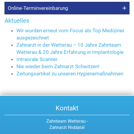
Online-Terminvereinbarung
Aktuelles
Wir wurden erneut vom Focus als Top Mediziner
ausgezeichnet
Zahnarzt in der Wetterau – 10 Jahre Zahnteam
Wetterau & 20 Jahre Erfahrung in Implantologie
Intraorale Scanner
Nie wieder beim Zahnarzt Schwitzen!
Zeitungsartikel zu unseren Hygienemaßnahmen
Kontakt
Zahnteam Wetterau -
Zahnarzt Niddatal