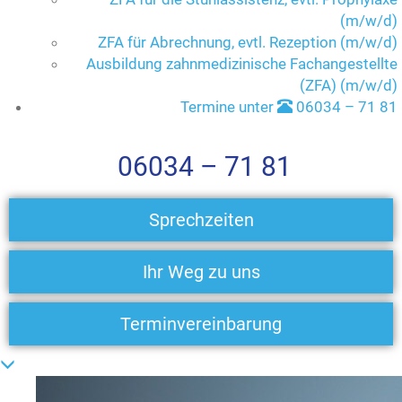
(m/w/d)
ZFA für Abrechnung, evtl. Rezeption (m/w/d)
Ausbildung zahnmedizinische Fachangestellte
(ZFA) (m/w/d)
Termine unter
06034 – 71 81
06034 – 71 81
Sprechzeiten
Ihr Weg zu uns
Terminvereinbarung