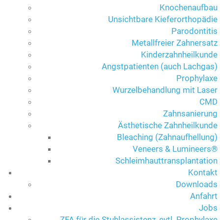
Knochenaufbau
Unsichtbare Kieferorthopädie
Parodontitis
Metallfreier Zahnersatz
Kinderzahnheilkunde
Angstpatienten (auch Lachgas)
Prophylaxe
Wurzelbehandlung mit Laser
CMD
Zahnsanierung
Ästhetische Zahnheilkunde
Bleaching (Zahnaufhellung)
Veneers & Lumineers®
Schleimhauttransplantation
Kontakt
Downloads
Anfahrt
Jobs
ZFA für die Stuhlassistenz, evtl. Prophylaxe