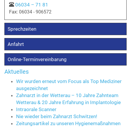
06034 – 71 81
Fax:
06034 - 906572
Sprechzeiten
Anfahrt
Online-Terminvereinbarung
Aktuelles
Wir wurden erneut vom Focus als Top Mediziner
ausgezeichnet
Zahnarzt in der Wetterau – 10 Jahre Zahnteam
Wetterau & 20 Jahre Erfahrung in Implantologie
Intraorale Scanner
Nie wieder beim Zahnarzt Schwitzen!
Zeitungsartikel zu unseren Hygienemaßnahmen