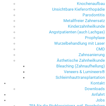
Knochenaufbau
Unsichtbare Kieferorthopädie
Parodontitis
Metallfreier Zahnersatz
Kinderzahnheilkunde
Angstpatienten (auch Lachgas)
Prophylaxe
Wurzelbehandlung mit Laser
CMD
Zahnsanierung
Ästhetische Zahnheilkunde
Bleaching (Zahnaufhellung)
Veneers & Lumineers®
Schleimhauttransplantation
Kontakt
Downloads
Anfahrt
Jobs
ZFA für die Stuhlassistenz, evtl. Prophylaxe