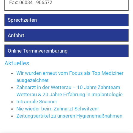
Fax:
06034 - 906572
Sprechzeiten
Anfahrt
Online-Terminvereinbarung
Aktuelles
Wir wurden erneut vom Focus als Top Mediziner
ausgezeichnet
Zahnarzt in der Wetterau – 10 Jahre Zahnteam
Wetterau & 20 Jahre Erfahrung in Implantologie
Intraorale Scanner
Nie wieder beim Zahnarzt Schwitzen!
Zeitungsartikel zu unseren Hygienemaßnahmen