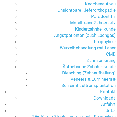
Knochenaufbau
Unsichtbare Kieferorthopädie
Parodontitis
Metallfreier Zahnersatz
Kinderzahnheilkunde
Angstpatienten (auch Lachgas)
Prophylaxe
Wurzelbehandlung mit Laser
CMD
Zahnsanierung
Ästhetische Zahnheilkunde
Bleaching (Zahnaufhellung)
Veneers & Lumineers®
Schleimhauttransplantation
Kontakt
Downloads
Anfahrt
Jobs
ZFA für die Stuhlassistenz, evtl. Prophylaxe