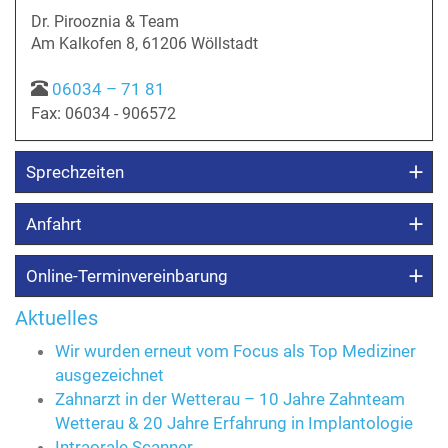
Dr. Pirooznia & Team
Am Kalkofen 8, 61206 Wöllstadt
06034 – 71 81
Fax:
06034 - 906572
Sprechzeiten
Anfahrt
Online-Terminvereinbarung
Aktuelles
Wir wurden erneut vom Focus als Top Mediziner
ausgezeichnet
Zahnarzt in der Wetterau – 10 Jahre Zahnteam
Wetterau & 20 Jahre Erfahrung in Implantologie
Intraorale Scanner