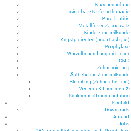
Knochenaufbau
Unsichtbare Kieferorthopädie
Parodontitis
Metallfreier Zahnersatz
Kinderzahnheilkunde
Angstpatienten (auch Lachgas)
Prophylaxe
Wurzelbehandlung mit Laser
CMD
Zahnsanierung
Ästhetische Zahnheilkunde
Bleaching (Zahnaufhellung)
Veneers & Lumineers®
Schleimhauttransplantation
Kontakt
Downloads
Anfahrt
Jobs
ZFA für die Stuhlassistenz, evtl. Prophylaxe