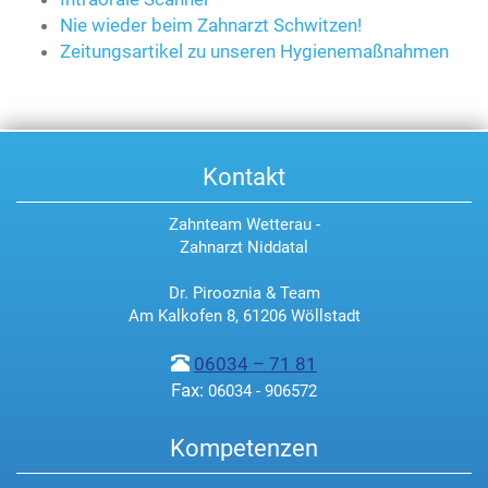
Nie wieder beim Zahnarzt Schwitzen!
Zeitungsartikel zu unseren Hygienemaßnahmen
Kontakt
Zahnteam Wetterau -
Zahnarzt Niddatal
Dr. Pirooznia & Team
Am Kalkofen 8, 61206 Wöllstadt
06034 – 71 81
Fax:
06034 - 906572
Kompetenzen