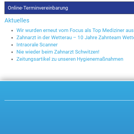
Online-Terminvereinbarung
Aktuelles
Wir wurden erneut vom Focus als Top Mediziner au
Zahnarzt in der Wetterau – 10 Jahre Zahnteam Wette
Intraorale Scanner
Nie wieder beim Zahnarzt Schwitzen!
Zeitungsartikel zu unseren Hygienemaßnahmen