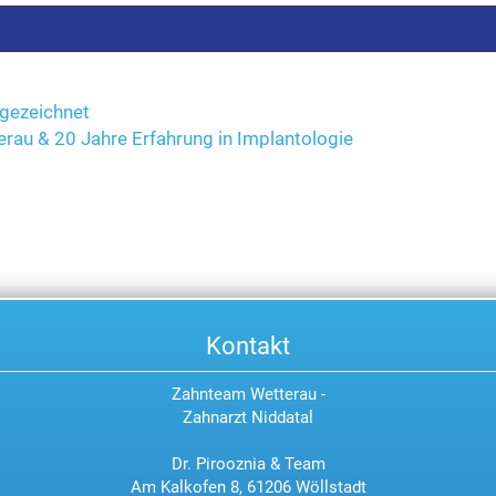
Au
sgezeichnet
rau & 20 Jahre Erfahrung in Implantologie
Kontakt
Zahnteam Wetterau -
Zahnarzt Niddatal
Dr. Pirooznia & Team
Am Kalkofen 8, 61206 Wöllstadt