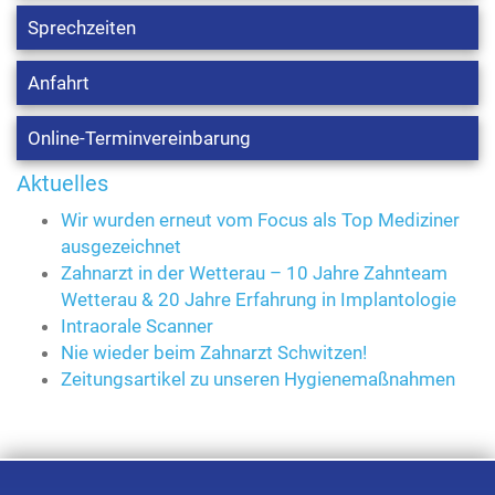
Sprechzeiten
Anfahrt
Online-Terminvereinbarung
Aktuelles
Wir wurden erneut vom Focus als Top Mediziner
ausgezeichnet
Zahnarzt in der Wetterau – 10 Jahre Zahnteam
Wetterau & 20 Jahre Erfahrung in Implantologie
Intraorale Scanner
Nie wieder beim Zahnarzt Schwitzen!
Zeitungsartikel zu unseren Hygienemaßnahmen