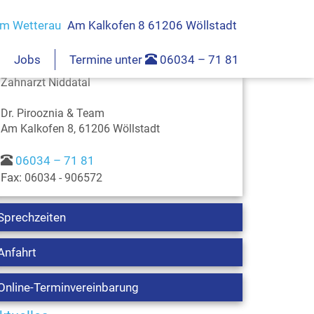
am Wetterau
Am Kalkofen 8 61206 Wöllstadt
Kontakt
Jobs
Termine unter
06034 – 71 81
Zahnteam Wetterau -
Zahnarzt Niddatal
Dr. Pirooznia & Team
Am Kalkofen 8, 61206 Wöllstadt
06034 – 71 81
Fax:
06034 - 906572
Sprechzeiten
Anfahrt
Online-Terminvereinbarung