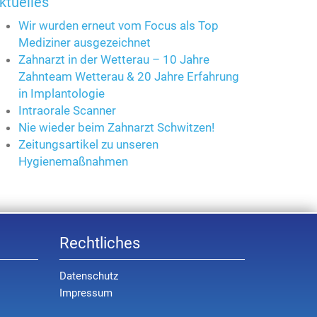
ktuelles
Wir wurden erneut vom Focus als Top
Mediziner ausgezeichnet
Zahnarzt in der Wetterau – 10 Jahre
Zahnteam Wetterau & 20 Jahre Erfahrung
in Implantologie
Intraorale Scanner
Nie wieder beim Zahnarzt Schwitzen!
Zeitungsartikel zu unseren
Hygienemaßnahmen
Rechtliches
Datenschutz
Impressum