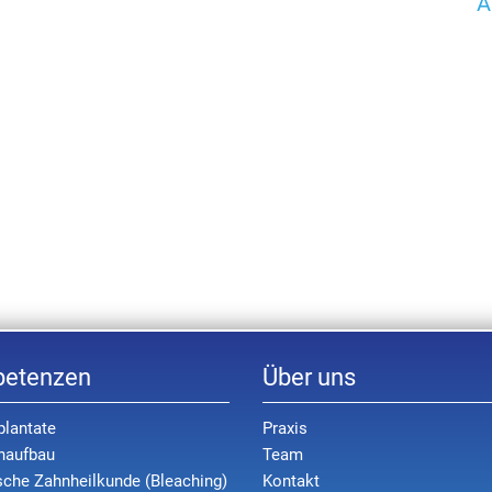
A
etenzen
Über uns
lantate
Praxis
naufbau
Team
sche Zahnheilkunde (Bleaching)
Kontakt