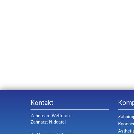
Kontakt
Komp
Zahnteam Wetterau -
Zahnimp
Zahnarzt Niddatal
Knoche
Ästheti