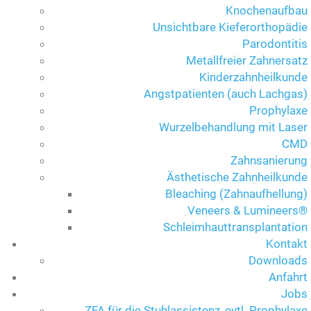
Knochenaufbau
Unsichtbare Kieferorthopädie
Parodontitis
Metallfreier Zahnersatz
Kinderzahnheilkunde
Angstpatienten (auch Lachgas)
Prophylaxe
Wurzelbehandlung mit Laser
CMD
Zahnsanierung
Ästhetische Zahnheilkunde
Bleaching (Zahnaufhellung)
Veneers & Lumineers®
Schleimhauttransplantation
Kontakt
Downloads
Anfahrt
Jobs
ZFA für die Stuhlassistenz, evtl. Prophylaxe